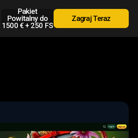
Pakiet
Powitalny do
Zagraj Teraz
1500 € + 250 FS