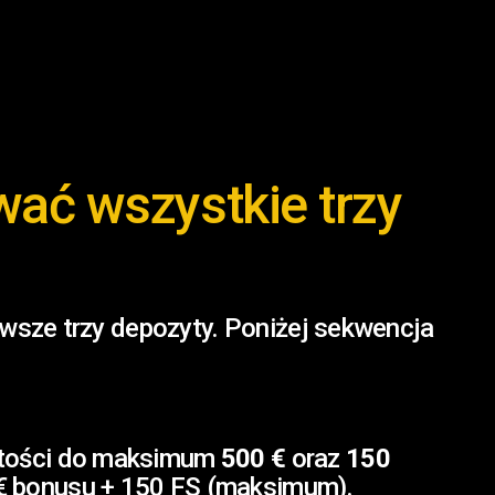
wać wszystkie trzy
rwsze trzy depozyty. Poniżej sekwencja
rtości do maksimum
500 €
oraz
150
 € bonusu + 150 FS (maksimum).