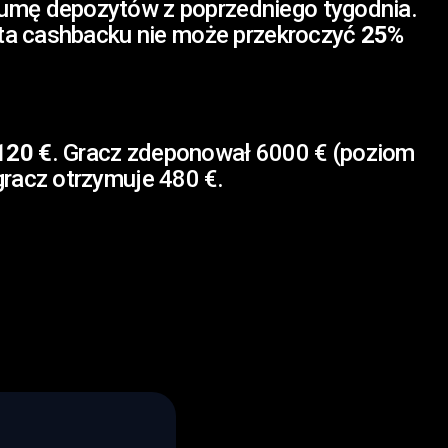
sumę depozytów z poprzedniego tygodnia.
wota cashbacku nie może przekroczyć
25%
120 €
. Gracz zdeponował 6000 € (poziom
gracz otrzymuje 480 €.