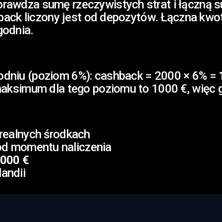
rawdza sumę rzeczywistych strat i łączną 
shback liczony jest od depozytów. Łączna k
godnia.
odniu (poziom 6%): cashback = 2000 × 6% =
 maksimum dla tego poziomu to 1000 €, więc 
realnych środkach
d momentu naliczenia
 000 €
andii