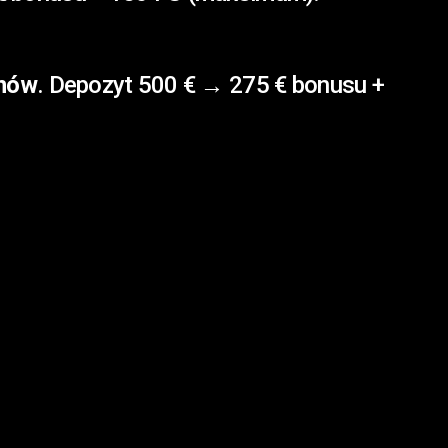
inów
. Depozyt 500 € → 275 € bonusu +