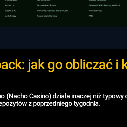
k: jak go obliczać i k
(Nacho Casino) działa inaczej niż typowy c
depozytów z poprzedniego tygodnia.