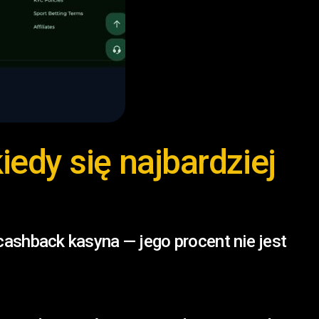
iedy się najbardziej
ashback kasyna — jego procent nie jest