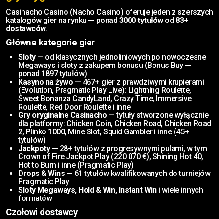
Casinacho Casino (Nacho Casino) oferuje jeden z szerszych
katalogów gier na rynku — ponad
3000 tytułów
od
83+
dostawców
.
Główne kategorie gier
Sloty
— od klasycznych jednoliniowych po nowoczesne
Megaways i sloty z zakupem bonusu (Bonus Buy —
ponad 1897 tytułów)
Kasyno na żywo
— 467+ gier z prawdziwymi krupierami
(Evolution, Pragmatic Play Live): Lightning Roulette,
Sweet Bonanza CandyLand, Crazy Time, Immersive
Roulette, Red Door Roulette i inne
Gry oryginalne Casinacho
— tytuły stworzone wyłącznie
dla platformy: Chicken Coin, Chicken Road, Chicken Road
2, Plinko 1000, Mine Slot, Squid Gambler i inne (45+
tytułów)
Jackpoty
— 28+ tytułów z progresywnymi pulami, w tym
Crown of Fire Jackpot Play (220 070 €), Shining Hot 40,
Hot to Burn i inne (Pragmatic Play)
Drops & Wins
— 61 tytułów kwalifikowanych do turniejów
Pragmatic Play
Sloty Megaways, Hold & Win, Instant Win
i wiele innych
formatów
Czołowi dostawcy