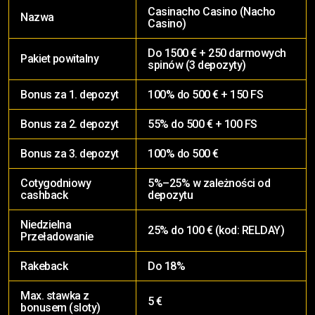
Casinacho Casino (Nacho
Nazwa
Casino)
Do 1500 € + 250 darmowych
Pakiet powitalny
spinów (3 depozyty)
Bonus za 1. depozyt
100% do 500 € + 150 FS
Bonus za 2. depozyt
55% do 500 € + 100 FS
Bonus za 3. depozyt
100% do 500 €
Cotygodniowy
5%–25% w zależności od
cashback
depozytu
Niedzielna
25% do 100 € (kod: RELDAY)
Przeładowanie
Rakeback
Do 18%
Max. stawka z
5 €
bonusem (sloty)