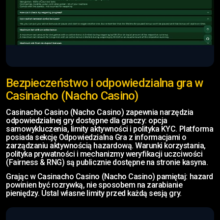
Bezpieczeństwo i odpowiedzialna gra w
Casinacho (Nacho Casino)
Casinacho Casino (Nacho Casino) zapewnia narzędzia
odpowiedzialnej gry dostępne dla graczy: opcja
samowykluczenia, limity aktywności i polityka KYC. Platforma
posiada sekcję Odpowiedzialna Gra z informacjami o
zarządzaniu aktywnością hazardową. Warunki korzystania,
polityka prywatności i mechanizmy weryfikacji uczciwości
(Fairness & RNG) są publicznie dostępne na stronie kasyna.
Grając w Casinacho Casino (Nacho Casino) pamiętaj: hazard
powinien być rozrywką, nie sposobem na zarabianie
pieniędzy. Ustal własne limity przed każdą sesją gry.