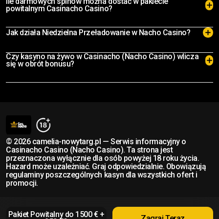
Ile darmowych spinów można dostać w pakiecie
powitalnym Casinacho Casino?
Jak działa Niedzielna Przeładowanie w Nacho Casino?
Czy kasyno na żywo w Casinacho (Nacho Casino) wlicza
się w obrót bonusu?
© 2026 camelia-nowytarg.pl — Serwis informacyjny o
Casinacho Casino (Nacho Casino). Ta strona jest
przeznaczona wyłącznie dla osób powyżej 18 roku życia.
Hazard może uzależniać. Graj odpowiedzialnie. Obowiązują
regulaminy poszczególnych kasyn dla wszystkich ofert i
promocji.
Pakiet Powitalny do 1500 € +
Zagraj Teraz