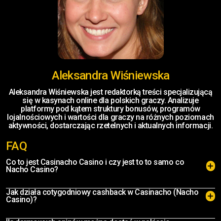
Aleksandra Wiśniewska
Aleksandra Wiśniewska jest redaktorką treści specjalizującą
się w kasynach online dla polskich graczy. Analizuje
platformy pod kątem struktury bonusów, programów
lojalnościowych i wartości dla graczy na różnych poziomach
aktywności, dostarczając rzetelnych i aktualnych informacji.
FAQ
Co to jest Casinacho Casino i czy jest to to samo co
Nacho Casino?
Jak działa cotygodniowy cashback w Casinacho (Nacho
Casino)?