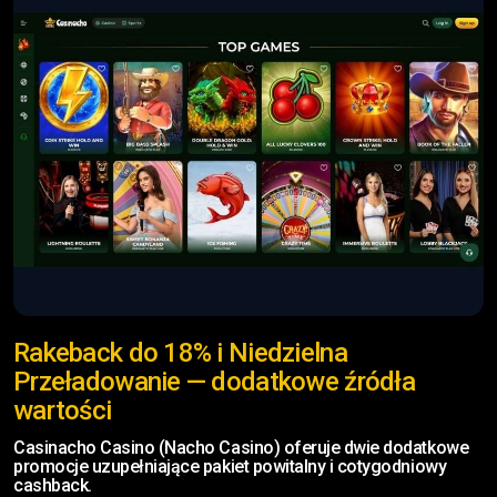
Rakeback do 18% i Niedzielna
Przeładowanie — dodatkowe źródła
wartości
Casinacho Casino (Nacho Casino) oferuje dwie dodatkowe
promocje uzupełniające pakiet powitalny i cotygodniowy
cashback.