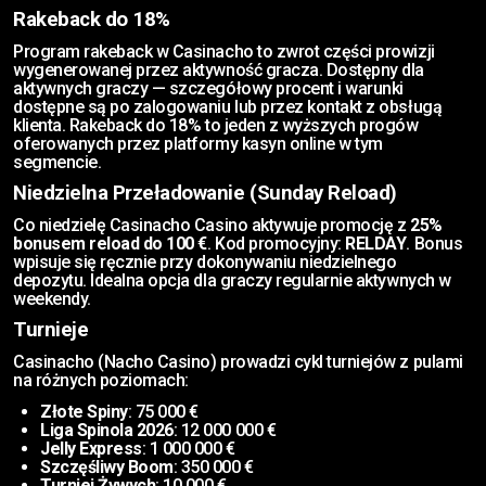
Rakeback do 18%
Program rakeback w Casinacho to zwrot części prowizji
wygenerowanej przez aktywność gracza. Dostępny dla
aktywnych graczy — szczegółowy procent i warunki
dostępne są po zalogowaniu lub przez kontakt z obsługą
klienta. Rakeback do 18% to jeden z wyższych progów
oferowanych przez platformy kasyn online w tym
segmencie.
Niedzielna Przeładowanie (Sunday Reload)
Co niedzielę Casinacho Casino aktywuje promocję z
25%
bonusem reload do 100 €
. Kod promocyjny:
RELDAY
. Bonus
wpisuje się ręcznie przy dokonywaniu niedzielnego
depozytu. Idealna opcja dla graczy regularnie aktywnych w
weekendy.
Turnieje
Casinacho (Nacho Casino) prowadzi cykl turniejów z pulami
na różnych poziomach:
Złote Spiny
: 75 000 €
Liga Spinola 2026
: 12 000 000 €
Jelly Express
: 1 000 000 €
Szczęśliwy Boom
: 350 000 €
Turniej Żywych
: 10 000 €