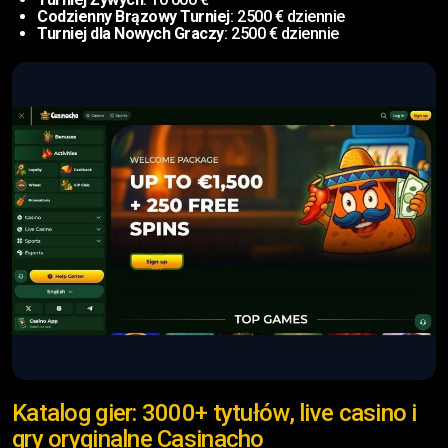
Codzienny Brązowy Turniej
: 2500 € dziennie
Turniej dla Nowych Graczy
: 2500 € dziennie
Katalog gier: 3000+ tytułów, live casino i
gry oryginalne Casinacho