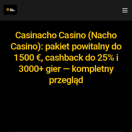
Casinacho Casino (Nacho
Casino): pakiet powitalny do
1500 €, cashback do 25% i
3000+ gier — kompletny
przegląd