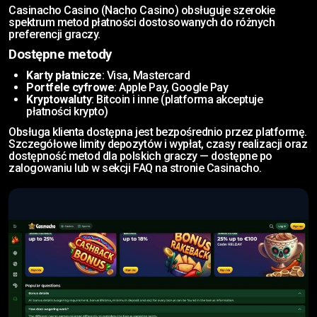
Casinacho Casino (Nacho Casino) obsługuje szerokie
spektrum metod płatności dostosowanych do różnych
preferencji graczy.
Dostępne metody
Karty płatnicze
: Visa, Mastercard
Portfele cyfrowe
: Apple Pay, Google Pay
Kryptowaluty
: Bitcoin i inne (platforma akceptuje
płatności krypto)
Obsługa klienta dostępna jest bezpośrednio przez platformę.
Szczegółowe limity depozytów i wypłat, czasy realizacji oraz
dostępność metod dla polskich graczy — dostępne po
zalogowaniu lub w sekcji FAQ na stronie Casinacho.