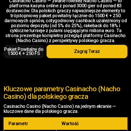
Casinacho Casino — zwane również Nacho Casino — to
platforma kasyna online z ponad 3000 gier od ponad 83
dostawców. Dla polskich graczy najważniejsze elementy to
trójstopniowy pakiet powitalny łącznie do 1500 € + 250
darmowych spinów, cotygodniowy cashback uzależniony od
poziomu depozytu (od 5% do 25%), rakeback do 18% i
cykliczne turnieje z pulami sięgającymi miliona euro. Ta
strona prezentuje kompletny przegląd platformy Casinacho
(Nacho Casino) z perspektywy polskiego gracza.
Pakiet Powitalny do
Zagraj Teraz
1500 € + 250 FS
Kluczowe parametry Casinacho (Nacho
Casino) dla polskiego gracza
Casinacho Casino (Nacho Casino) na jednym ekranie —
kluczowe dane dla polskiego gracza.
Parametr
Wartość