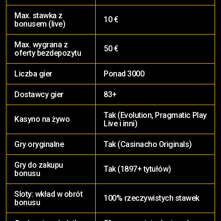
Max. stawka z
10 €
bonusem (live)
Max. wygrana z
50 €
oferty bezdepozytu
Liczba gier
Ponad 3000
Dostawcy gier
83+
Tak (Evolution, Pragmatic Play
Kasyno na żywo
Live i inni)
Gry oryginalne
Tak (Casinacho Originals)
Gry do zakupu
Tak (1897+ tytułów)
bonusu
Sloty: wkład w obrót
100% rzeczywistych stawek
bonusu